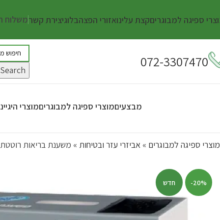
משלוח חינ
צרי ספיגה למבוגרים
קצת עלינו
אזורי הפצה
בלוג
יצירת קשר
072-3307470
Search
מבצעים
מוצרי ספיגה למבוגרים
מוצרי היגיי
מוצרי ספיגה למבוגרים
»
אביזרי עזר ובטיחות
»
משענת בריאות רוטטת 
-20%
חדש