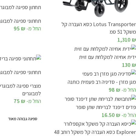
תחתון ספיגה למבוגרי
תחתוני ספיגה למבוגר
Lotus Transporter כסא העברה קל
החל מ-
₪
95
משקל 51 סמ
בחר אפשרויות
1,310
₪
ידית אחיזה למקלחת עם זוית
130
₪
תחתוני ספיגה למבוגרים בר
מגן מזרן - סדיניה רב פעמית כותנה
מוצרי ספיגה למבוגרי
החל מ-
₪
98
למבוגרים
החל מ-
₪
75
פדים דיפנד לבריחת שתן סופר
בחר אפשרויות
החל מ-
₪
16.50
ספיגה גבוהה מאוד
Explorer כסא העברה קל משקל רוחב 48