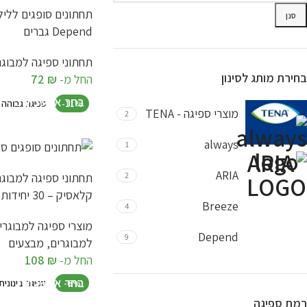
תחתונים סופגים לליל
סנן
Depend גברים
תחתוני ספיגה למבוגר
בחירת מותג לסינון
החל מ-
₪
72
בחר אפשרויות
-11%
ספיגה גבוהה
מוצרי ספיגה - TENA
2
always
1
ARIA
2
תחתוני ספיגה למבוגר
קלאסיק – 30 יחידות
Breeze
4
מוצרי ספיגה למבוגרי
Depend
9
למבוגרים
,
מבצעים
החל מ-
₪
108
Nateen
1
בחר אפשרויות
-6%
ספיגה בינונית
VERS
3
רמת ספיגה