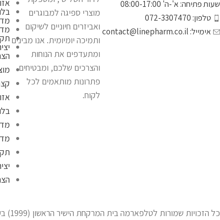
אזו
שעות פתיחה: א'-ה' 08:00-17:00
בלו
מוצרי ספיגה למבוגרים
טלפון: 072-3307470
מדי
ואביזרים חיוניים לשיקום
מדי
אימייל:
contact@linepharm.co.il
תקנ
ותמיכה יומיומית. אנו מבינים
יצי
ומתעדפים את הנוחות
הצה
והצרכים שלכם, ומבטיחים
מוצ
פתרונות מותאמים לכל
קצת
לקוח.
אזו
בלו
מדי
מדי
תקנ
יצי
הצה
כל הזכויות שמורות לטלפארמה בית המרקחת הישיר הראשון (1999) בע"מ |