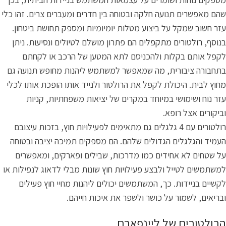
שהם מאפשרים תנועה חלקה ובטוחה בין חדרים ומעברים צרים. זהו כלי
עזר חשוב שמקל על ביצוע מטלות יומיומיות ומספק תחושת ביטחון.
בנוסף,
רולטורים מתקפלים
הם פתרון מושלם לטיולים ונסיעות. ניתן
לקפל אותם בקלות ולהכניסם לתא המטען של הרכב או לקחתם
בתחבורה ציבורית, מה שמאפשר למשתמש ליהנות מחופש תנועה גם
מחוץ לבית. היכולת לקפל את הרולטור ולנייד אותו הופכת אותו לכלי
עזר נוח ושימושי במיוחד במקרים של יציאות משפחתיות, קניות
וביקורים אצל רופא.
רולטורים עם 4 גלגלים גם מתאימים לפעילויות חוץ, בזכות עיצובם
העמיד והגלגלים הגדולים שלהם. הם מספקים תמיכה יציבה ובטוחה
על שטחים לא אחידים כמו מדרכות, שבילים ופארקים, ומאפשרים
למשתמשים לטייל ולבצע פעילויות חוץ שונות מבלי לדאוג לנפילות או
לקשיים בניידות. כך, המשתמשים יכולים ליהנות מחיי חוץ פעילים
ובריאים, לשמור על כושר ולשפר את איכות חייהם.
הרולטורים של ליינפארם