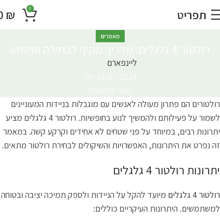
0
תפריט
₪
0
מאמרים
רולטור 4 גלגלים: מדריך מקיף לבחירה ושימוש
ליינפארם
On 18/07/2024
סגור לתגובות
רולטורים הם פתרון מעולה לאנשים עם מוגבלות בניידות המעוניינים
לשמור על פעילותם ולהמשיך לנוע בחופשיות. רולטור 4 גלגלים מציע
יתרונות רבים, במיוחד על פני שטחים לא אחידים וקרקע קשה. במאמר
זה נפרט את היתרונות, האפשרויות והשיקולים לבחירת רולטור מתאים.
יתרונות רולטור 4 גלגלים
רולטור 4 גלגלים
מיועד להקל על הניידות ולספק תמיכה יציבה ובטוחה
למשתמשים. היתרונות העיקריים כוללים: